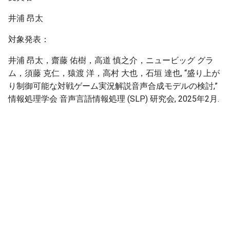
井浦 昂太
対象発表：
井浦 昂太，齋藤 佑樹，高道 慎之介，ニュービッグ グラ
ム，須藤 克仁，猿渡 洋，高村 大也，石垣 達也, “盛り上が
り制御可能な対戦ゲーム実況解説音声合成モデルの検討,”
情報処理学会 音声言語情報処理 (SLP) 研究会, 2025年2月.