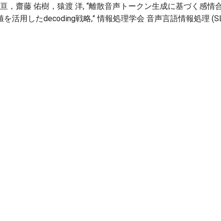
 亘，齋藤 佑樹，猿渡 洋, “離散音声トークン生成に基づく感
用したdecoding戦略,” 情報処理学会 音声言語情報処理 (SLP)