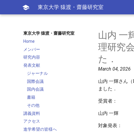

東京大学 猿渡・齋藤研究室
山内 一
東京大学 猿渡・齋藤研究室
Home
理研究会
メンバー
た．
研究内容
発表文献
March 04, 2026
ジャーナル
山内 一輝さん（
国際会議
ました．
国内会議
書籍
受賞者：
その他
山内 一輝
講義資料
アクセス
対象発表：
進学希望の皆様へ