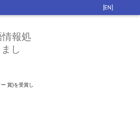
[EN]
語情報処
しまし
ー 賞)を受賞し