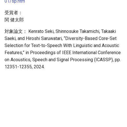
01/sp.htm
受賞者：
関 健太郎
対象論文： Kenrato Seki, Shinnosuke Takamichi, Takaaki
Saeki, and Hiroshi Saruwatari, “Diversity-Based Core-Set
Selection for Text-to-Speech With Linguistic and Acoustic
Features,” in Proceedings of IEEE International Conference
on Acoustics, Speech and Signal Processing (ICASSP), pp.
12351-12355, 2024.